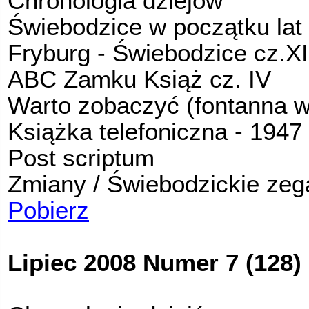
Chronologia dziejów
Świebodzice w początku lat
Fryburg - Świebodzice cz.XI
ABC Zamku Książ cz. IV
Warto zobaczyć (fontanna 
Ksią
ż
ka telefoniczna - 1947 
Post scriptum
Zmiany / Świebodzickie zeg
Pobierz
Lipiec 2008 Numer 7 (128)