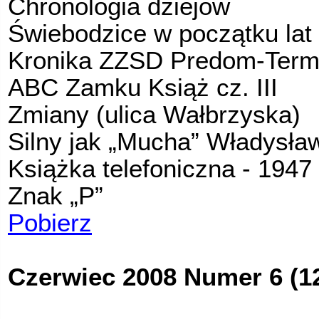
Chronologia dziejów
Świebodzice w początku lat
Kronika ZZSD Predom-Termet
ABC Zamku Książ cz. III
Zmiany (ulica Wałbrzyska)
Silny jak „Mucha” Władysła
Ksią
ż
ka telefoniczna - 1947 
Znak „P”
Pobierz
Czerwiec 2008 Numer 6 (1