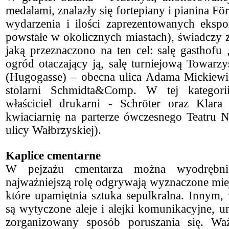
medalami, znalazły się fortepiany i pianina Fö
wydarzenia i ilości zaprezentowanych eksp
powstałe w okolicznych miastach), świadczy 
jaką przeznaczono na ten cel: salę gasthofu
ogród otaczający ją, salę turniejową Towar
(Hugogasse) – obecna ulica Adama Mickiewi
stolarni Schmidta&Comp. W tej kategori
właściciel drukarni - Schröter oraz Klara
kwiaciarnię na parterze ówczesnego Teatru 
ulicy Wałbrzyskiej).
Kaplice cmentarne
W pejzażu cmentarza można wyodrębnić
najważniejszą rolę odgrywają wyznaczone mie
które upamiętnia sztuka sepulkralna. Innym
są wytyczone aleje i alejki komunikacyjne, u
zorganizowany sposób poruszania się. W