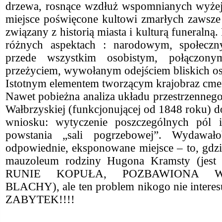
drzewa, rosnące wzdłuż wspomnianych wyżej
miejsce poświęcone kultowi zmarłych zawsze b
związany z historią miasta i kulturą funeralną
różnych aspektach : narodowym, społecz
przede wszystkim osobistym, połączon
przeżyciem, wywołanym odejściem bliskich o
Istotnym elementem tworzącym krajobraz cment
Nawet pobieżna analiza układu przestrzennego
Wałbrzyskiej (funkcjonującej od 1848 roku) 
wniosku: wytyczenie poszczególnych pól i
powstania „sali pogrzebowej”. Wydawało
odpowiednie, eksponowane miejsce – to, gdzie
mauzoleum rodziny Hugona Kramsty (jest k
RUNIE KOPUŁA, POZBAWIONA 
BLACHY), ale ten problem nikogo nie interesu
ZABYTEK!!!!