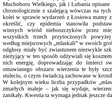
Muchoboru Wielkiego, jak i Lubania opisane 
chronologicznie z szalejącą wówczas na tych
kolei w sprawie wydarzeń z Łosiowa mamy z
określić, czy epidemia stanowiła podsta
winnych wśród nieboszczyków przez mie
wszystkich trzech przytoczonych powyżej
według miejscowych „mlaskali” w swoich gro
odgłosy miały być zwiastunem niezwykle szko
nieżyjący w ten sposób odżywiali się koszte
nich energię, doprowadzając do śmierci sw
omawianego obszaru wierzenia te były szc
stuleciu, o czym świadczą zachowane w kronik
W kolejnym wieku liczba przypadków „mlas
zmarłych maleje – jak się wydaje, wierzeni
zanikały. Kwestia ta wymaga jednak jeszcze d