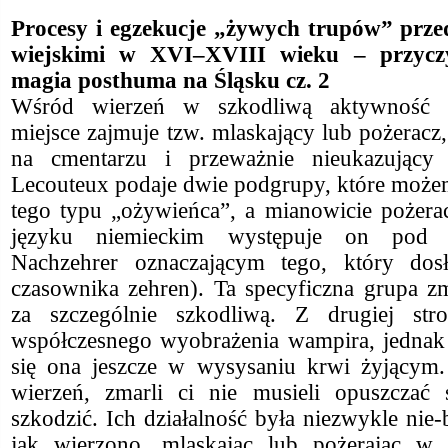
Procesy i egzekucje „żywych trupów” prze
wiejskimi w XVI–XVIII wieku – przycz
magia posthuma na Śląsku cz. 2
Wśród wierzeń w szkodliwą aktywność z
miejsce zajmuje tzw. mlaskający lub pożeracz
na cmentarzu i przeważnie nieukazujący
Lecouteux podaje dwie podgrupy, które może
tego typu „ożywieńca”, a mianowicie pożera
języku niemieckim występuje on pod 
Nachzehrer oznaczającym tego, który dos
czasownika zehren). Ta specyficzna grupa z
za szczególnie szkodliwą. Z drugiej stro
współczesnego wyobrażenia wampira, jednak 
się ona jeszcze w wysysaniu krwi żyjącym
wierzeń, zmarli ci nie musieli opuszczać
szkodzić. Ich działalność była niezwykle nie
jak wierzono, mlaskając lub pożerając w 