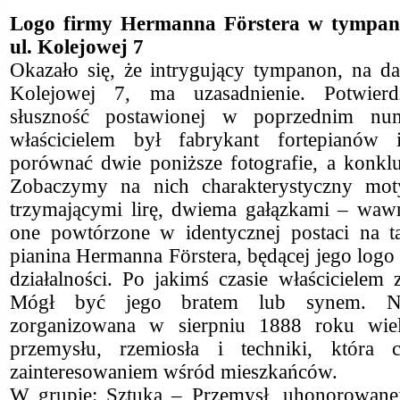
Logo firmy Hermanna Förstera w tympano
ul. Kolejowej 7
Okazało się, że intrygujący tympanon, na d
Kolejowej 7, ma uzasadnienie. Potwierd
słuszność postawionej w poprzednim num
właścicielem był fabrykant fortepianów
porównać dwie poniższe fotografie, a konkl
Zobaczymy na nich charakterystyczny m
trzymającymi lirę, dwiema gałązkami – wawr
one powtórzone w identycznej postaci na t
pianina Hermanna Förstera, będącej jego log
działalności. Po jakimś czasie właścicielem 
Mógł być jego bratem lub synem.
N
zorganizowana w sierpniu 1888 roku wie
przemysłu, rzemiosła i techniki, która c
zainteresowaniem wśród mieszkańców.
W grupie: Sztuka – Przemysł, uhonorowanej