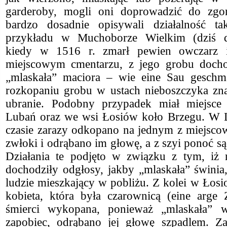
garderoby, mogli oni doprowadzić do zgon
bardzo dosadnie opisywali działalność ta
przykładu w Muchoborze Wielkim (dziś dz
kiedy w 1516 r. zmarł pewien owczarz
miejscowym cmentarzu, z jego grobu docho
„mlaskała” maciora – wie eine Sau geschm
rozkopaniu grobu w ustach nieboszczyka zn
ubranie. Podobny przypadek miał miejsce
Lubań oraz we wsi Łosiów koło Brzegu. W 
czasie zarazy odkopano na jednym z miejsco
zwłoki i odrąbano im głowę, a z szyi ponoć są
Działania te podjęto w związku z tym, iż n
dochodziły odgłosy, jakby „mlaskała” świni
ludzie mieszkający w pobliżu. Z kolei w Łos
kobieta, która była czarownicą (eine arge 
śmierci wykopana, ponieważ „mlaskała” 
zapobiec, odrąbano jej głowę szpadlem. 