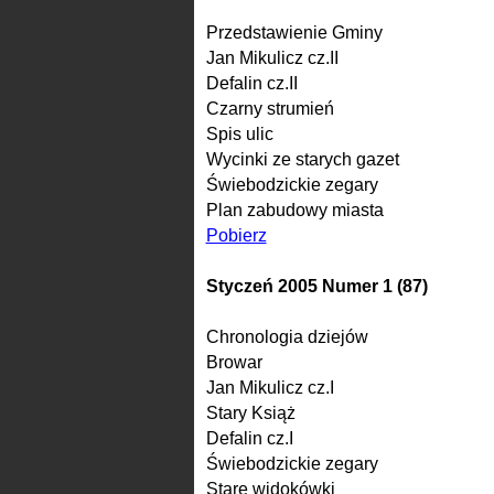
Przedstawienie Gminy
Jan Mikulicz cz.II
Defalin cz.II
Czarny strumień
Spis ulic
Wycinki ze starych gazet
Świebodzickie zegary
Plan zabudowy miasta
Pobierz
Styczeń 2005 Numer 1 (87)
Chronologia dziejów
Browar
Jan Mikulicz cz.I
Stary Książ
Defalin cz.I
Świebodzickie zegary
Stare widokówki