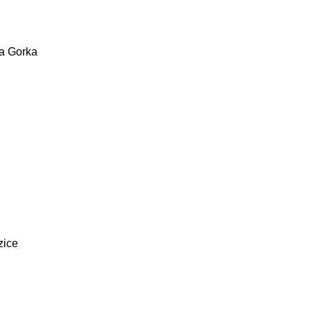
na Gorka
zice