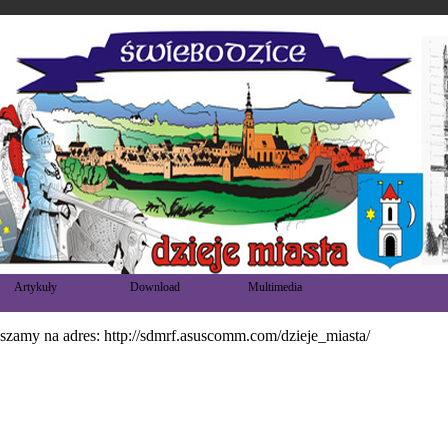
Artykuły
Download
Multimedia
aszamy na adre
s:
http://sdmrf.asuscomm.com/dzieje_miasta/